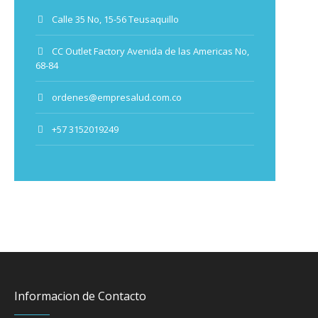
Calle 35 No, 15-56 Teusaquillo
CC Outlet Factory Avenida de las Americas No,
68-84
ordenes@empresalud.com.co
+57 3152019249
Informacion de Contacto