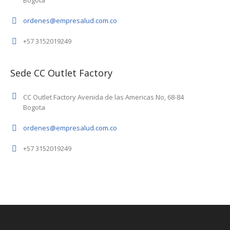
Bogota
ordenes@empresalud.com.co
+57 3152019249
Sede CC Outlet Factory
CC Outlet Factory Avenida de las Americas No, 68-84
Bogota
ordenes@empresalud.com.co
+57 3152019249